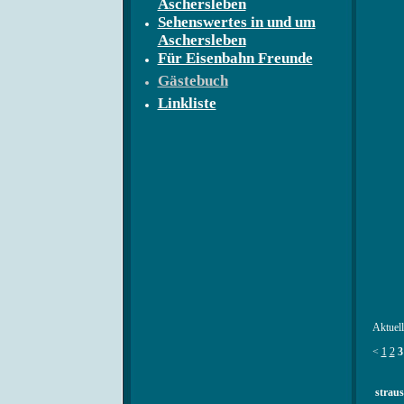
Aschersleben
Sehenswertes in und um
Aschersleben
Für Eisenbahn Freunde
Gästebuch
Linkliste
Aktuell
<
1
2
3
straus